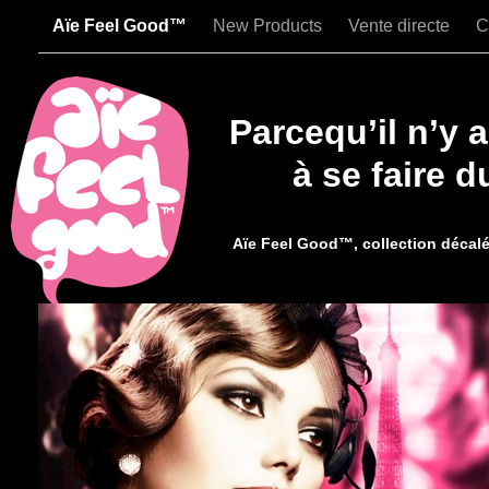
Aïe Feel Good™
New Products
Vente directe
C
Parcequ’il n’y 
à se faire 
Aïe Feel Good™, collection décalée