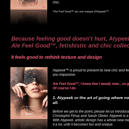
chic.
*Aïe Feel Good™ est une marque d’Atypeek™.
Because feeling good doesn’t hurt, Atypee
Aïe Feel Good™, fetishistic and chic colle
It feels good to rethink texture and design
Atypeek™ is proud to present its new chic and feti
you impassive.
Aïe Feel Good™, I knew that I would, now…so 
Of course I do.
1. Atypeek or the art of going where 
all.
Before we get to the point, please let us introd
Christophe Féray and Sarah Olivier, Atypeek is a
With Atypeek, artistic design has a whole new mea
it a lot, until it becomes fun and unique.