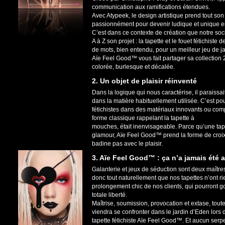
communication aux ramifications étendues.
Avec Atypeek, le design artistique prend tout so
passionnément pour devenir ludique et unique e
C’est dans ce contexte de création que notre soc
A à Z son projet : la tapette et le fouet fétichis
de mots, bien entendu, pour un meilleur jeu de 
Aïe Feel Good™ vous fait partager sa collection 2
colorée, burlesque et décalée.
2. Un objet de plaisir réinventé
Dans la logique qui nous caractérise, il paraissa
dans la matière habituellement utilisée. C’est p
fétichistes dans des matériaux innovants ou comp
forme classique rappelant la tapette à
mouches, était inenvisageable. Parce qu’une tapet
glamour, Aïe Feel Good™ prend la forme de croix
badine pas avec le plaisir.
3. Aïe Feel Good™ : ça n’a jamais été aus
Galanterie et jeux de séduction sont deux maître
donc tout naturellement que nos tapettes n’ont rie
prolongement chic de nos clients, qui pourront go
totale liberté.
Maîtrise, soumission, provocation et extase, tou
viendra se confronter dans le jardin d’Eden lors 
tapette fétichiste Aïe Feel Good™. Et aucun serpe