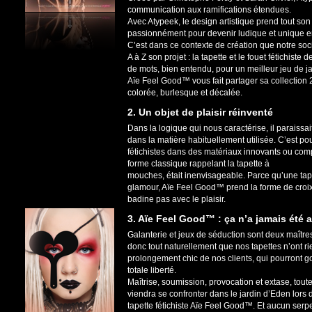
communication aux ramifications étendues.
Avec Atypeek, le design artistique prend tout so
passionnément pour devenir ludique et unique e
C’est dans ce contexte de création que notre soc
A à Z son projet : la tapette et le fouet fétichis
de mots, bien entendu, pour un meilleur jeu de 
Aïe Feel Good™ vous fait partager sa collection 2
colorée, burlesque et décalée.
2. Un objet de plaisir réinventé
Dans la logique qui nous caractérise, il paraissa
dans la matière habituellement utilisée. C’est p
fétichistes dans des matériaux innovants ou comp
forme classique rappelant la tapette à
mouches, était inenvisageable. Parce qu’une tapet
glamour, Aïe Feel Good™ prend la forme de croix
badine pas avec le plaisir.
3. Aïe Feel Good™ : ça n’a jamais été aus
Galanterie et jeux de séduction sont deux maître
donc tout naturellement que nos tapettes n’ont rie
prolongement chic de nos clients, qui pourront go
totale liberté.
Maîtrise, soumission, provocation et extase, tou
viendra se confronter dans le jardin d’Eden lors 
tapette fétichiste Aïe Feel Good™. Et aucun serpe