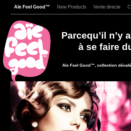
Aïe Feel Good™
New Products
Vente directe
C
Parcequ’il n’y 
à se faire 
Aïe Feel Good™, collection décalée