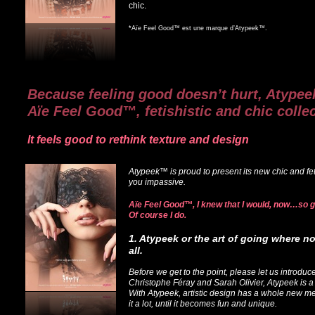
chic.
*Aïe Feel Good™ est une marque d’Atypeek™.
Because feeling good doesn’t hurt, Atypee
Aïe Feel Good™, fetishistic and chic colle
It feels good to rethink texture and design
Atypeek™ is proud to present its new chic and feti
you impassive.
Aïe Feel Good™, I knew that I would, now…so 
Of course I do.
1. Atypeek or the art of going where 
all.
Before we get to the point, please let us introd
Christophe Féray and Sarah Olivier, Atypeek is a
With Atypeek, artistic design has a whole new mea
it a lot, until it becomes fun and unique.